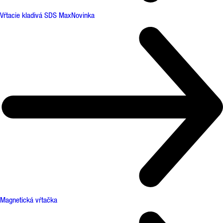
Vŕtacie kladivá SDS Max
Novinka
Magnetická vŕtačka