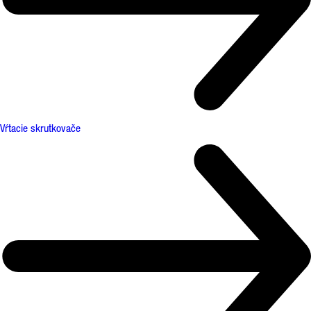
Vŕtacie skrutkovače