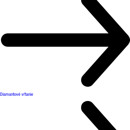
Diamantové vŕtanie