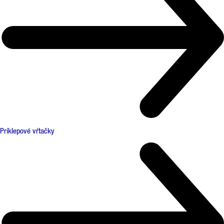
Príklepové vŕtačky