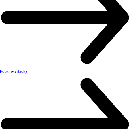
Rotačné vŕtačky