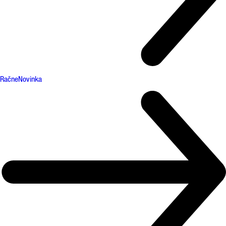
Račne
Novinka