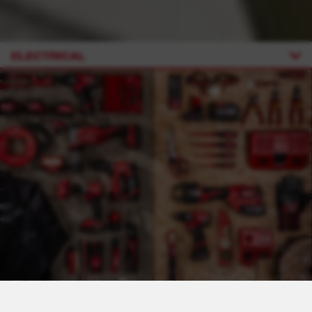
ELECTRICAL
POVIETE
SI,
ČO
CHCETE,
MÁME
TO