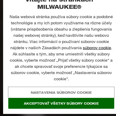
Vitajte na stránkach
MILWAUKEE®
ELEKTRIKÁRSTVO
Naša webová stránka používa súbory cookie a podobné
technológie a my ich potom využívame na rôzne účely
INOVOVANÉ
PRE
(vrátane prispôsobenia obsahu a zlepšenia fungovania
PRESNOSŤ,
VÝKON
A
našej webovej stránky), keď navštívite našu webovú
RÝCHLOSŤ
stránku. Viac informácií o používaní súborov cookie
nájdete v našich Zásadách používania
súborov cookie
.
Ak súhlasíte s tým, aby sme umiestnili všetky súbory
cookie, vyberte možnosť „Prijať všetky súbory cookie“ a
ak chcete spravovať svoje preferencie týkajúce sa
súborov cookie, vyberte možnosť „Nastavenia súborov
cookie“.
NASTAVENIA SÚBOROV COOKIE
AKCEPTOVAŤ VŠETKY SÚBORY COOKIE