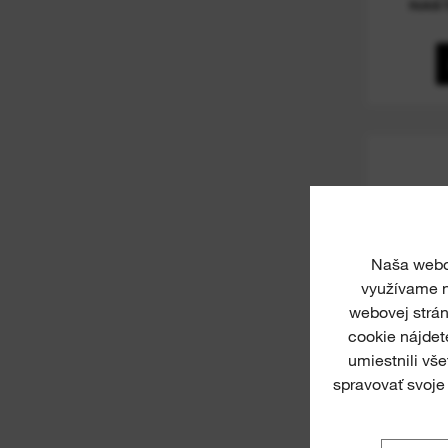
NAS
Naša webov
využívame n
webovej strán
cookie nájde
umiestnili vš
spravovať svoje