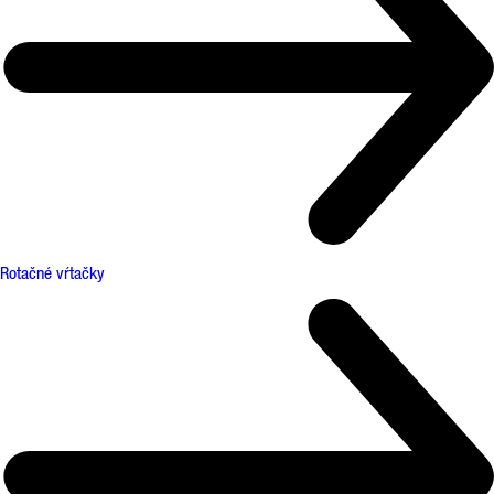
Rotačné vŕtačky