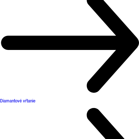
Diamantové vŕtanie