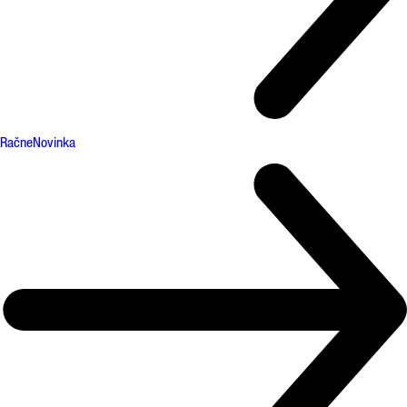
Račne
Novinka