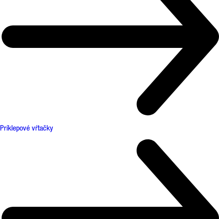
Príklepové vŕtačky