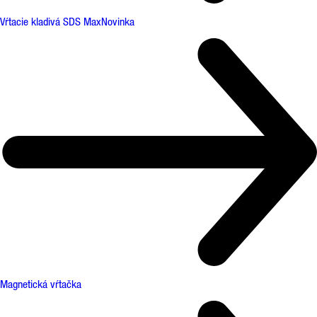
Vŕtacie kladivá SDS Max
Novinka
Magnetická vŕtačka