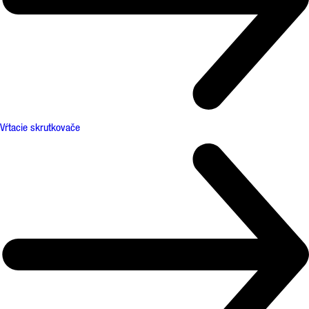
Vŕtacie skrutkovače