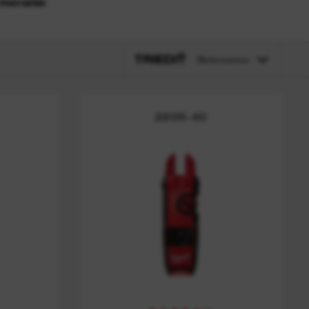
meranie
TRIEDIŤ
Relevance
2205-40