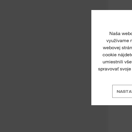
BEZK
NA
Naša webov
využívame n
webovej strán
cookie nájde
umiestnili vš
spravovať svoje
NASTA