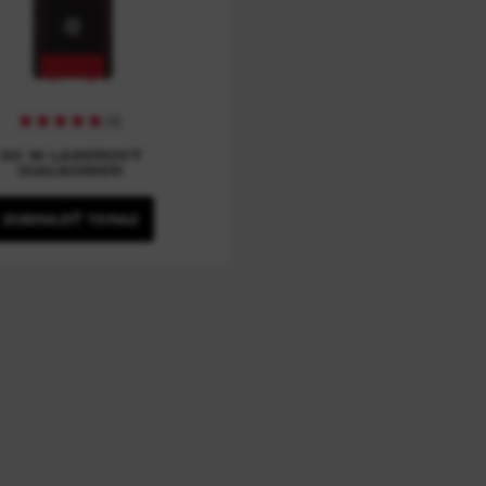
(
4
)
30 M LASEROVÝ
DIAĽKOMER
ZOBRAZIŤ TERAZ