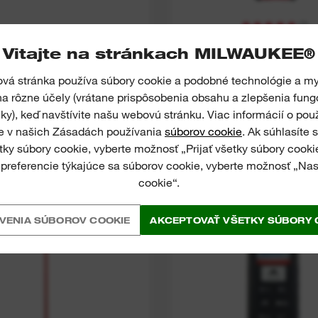
(
3
)
ONTAKTNÝ DETEKTOR
AUTOMATICKÝ TES
Vitajte na stránkach MILWAUKEE®
PÄTIA S LASEROVÝM
NAPÄTIA A SPOJE
TEPLOMEROM
á stránka používa súbory cookie a podobné technológie a m
a rôzne účely (vrátane prispôsobenia obsahu a zlepšenia fung
ZOBRAZIŤ TERAZ
ZOBRAZIŤ TERA
ky), keď navštívite našu webovú stránku. Viac informácií o pou
te v našich Zásadách používania
súborov cookie
. Ak súhlasíte
etky súbory cookie, vyberte možnosť „Prijať všetky súbory cooki
 preferencie týkajúce sa súborov cookie, vyberte možnosť „Na
LMP
LDM 50
cookie“.
VENIA SÚBOROV COOKIE
AKCEPTOVAŤ VŠETKY SÚBORY 