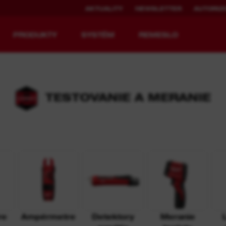
AKTUALITY
NEWSLETTER
AUTORIZO
PRODUKTY
SYSTÉM
REMESLO
TESTOVANIE A MERANIE
REDEFINOVANÉ
DOBA
VYBAVENIE
PREVÁDZKY NA
DOBÍJANIE.
MX FUEL™ Overview
REDLITHIUM™ USB
MX FUEL™ FORGE™
re
Ampérmetre
Detektory
Meranie