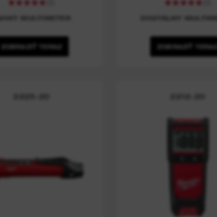
(
1
)
(
1
)
AHKÝ MULTIMETER
DIGITÁLNY MULTIM
ZOBRAZIŤ TERAZ
ZOBRAZIŤ TERA
2225-20
2212-20