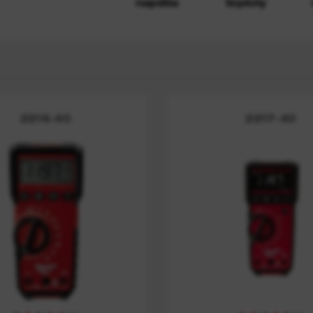
napätia
teploty
y
2216-40
2217-40