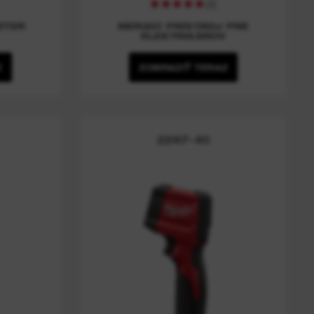
(
2
)
ETER
MERACÍ PRÍSTROJ PRE
ELEKTRIKÁROV
Z
ZOBRAZIŤ TERAZ
2267-40