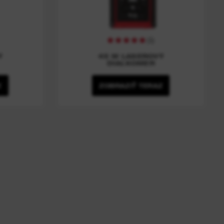
(
5
)
Ý
45 M LASEROVÝ
DIAĽKOMER
Z
ZOBRAZIŤ TERAZ