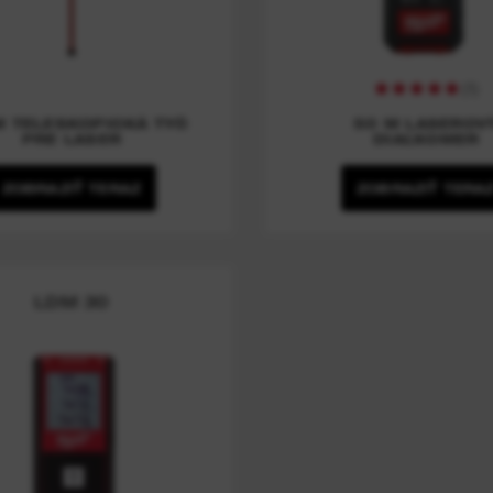
(
1
)
M TELESKOPICKÁ TYČ
50 M LASEROV
PRE LASER
DIAĽKOMER
ZOBRAZIŤ TERAZ
ZOBRAZIŤ TERA
LDM 30