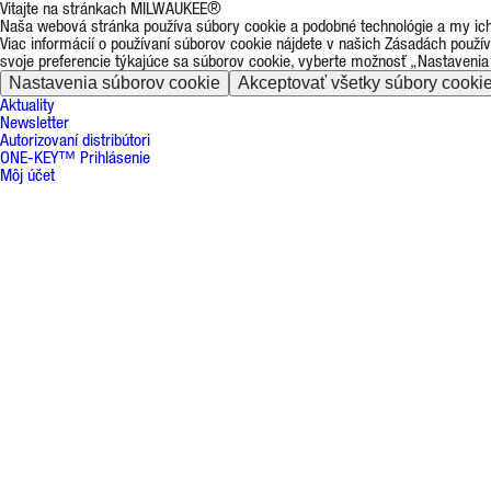
Vitajte na stránkach MILWAUKEE®
Naša webová stránka používa súbory cookie a podobné technológie a my ich 
Viac informácií o používaní súborov cookie nájdete v našich Zásadách použí
svoje preferencie týkajúce sa súborov cookie, vyberte možnosť „Nastavenia
Nastavenia súborov cookie
Akceptovať všetky súbory cooki
Aktuality
Newsletter
Autorizovaní distribútori
ONE-KEY™ Prihlásenie
Môj účet