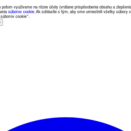
potom využívame na rôzne účely (vrátane prispôsobenia obsahu a zlepšenia 
vania
súborov cookie
. Ak súhlasíte s tým, aby sme umiestnili všetky súbory 
 súborov cookie“.
e