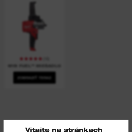
(
16
)
M18 FUEL™ MIEŠADLO
ZOBRAZIŤ TERAZ
Vitajte na stránkach