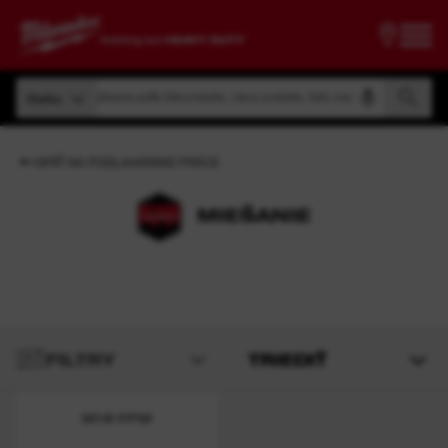
Vyhľadávanie podľa čísla produktu, názvu produktu, kódu modelu
Všetko
Vyhľadávanie podľa čísla produktu, názvu produktu, kódu modelu
Všetko
SPÄŤ NA PODLAHÁRSKE PRÁCE
MIEŠANIE
FILTRY
TRIEDIŤ
M18 FPM