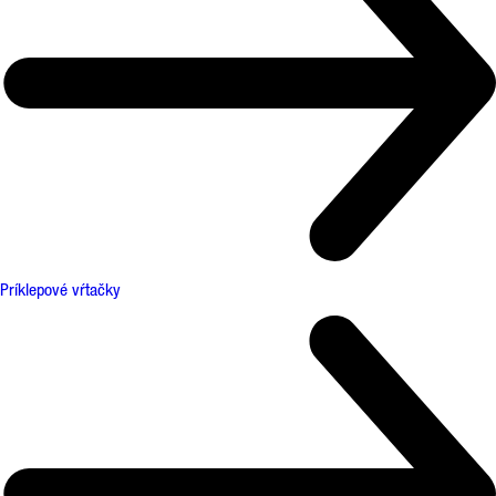
Príklepové vŕtačky