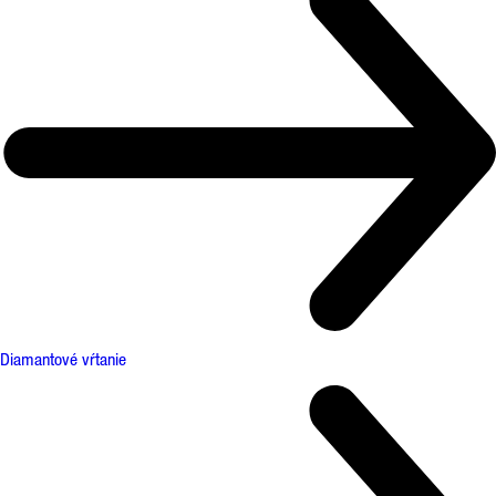
Diamantové vŕtanie