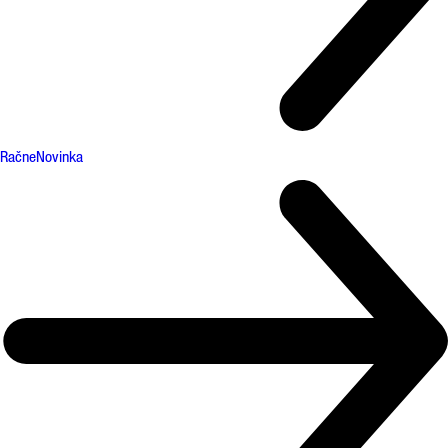
Račne
Novinka