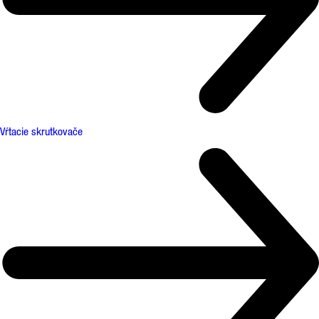
Vŕtacie skrutkovače