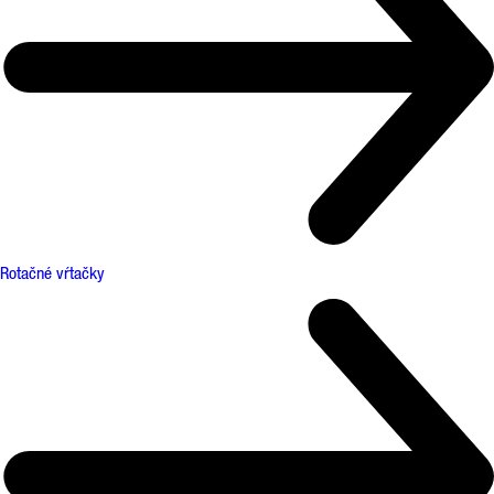
Rotačné vŕtačky