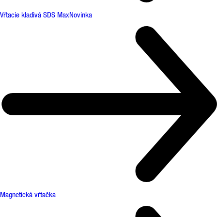
Vŕtacie kladivá SDS Max
Novinka
Magnetická vŕtačka