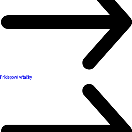
Príklepové vŕtačky