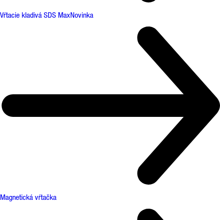
Vŕtacie kladivá SDS Max
Novinka
Magnetická vŕtačka