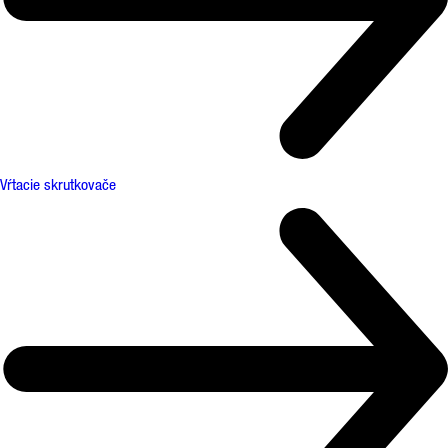
Vŕtacie skrutkovače