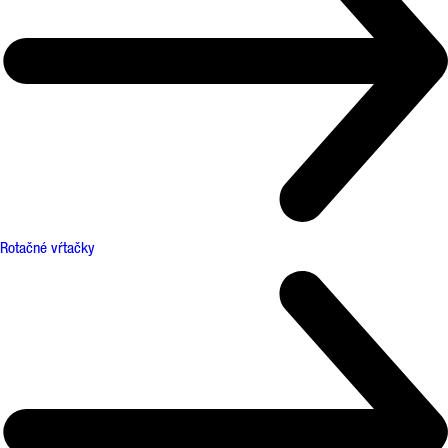
Rotačné vŕtačky