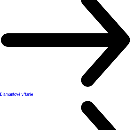
Diamantové vŕtanie