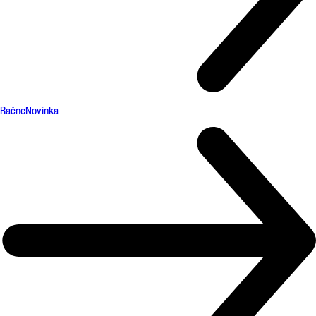
Račne
Novinka