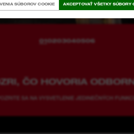
VENIA SÚBOROV COOKIE
AKCEPTOVAŤ VŠETKY SÚBORY 
01
02
03
04
05
06
ZRI, ČO HOVORIA ODBORN
OZRITE SA NA VYSVETLENIE JEDINEČNÝCH FUNKCI