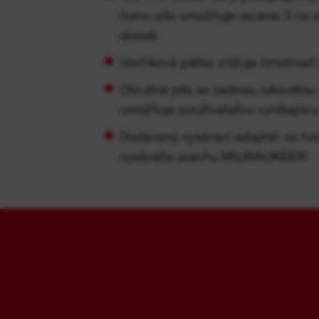
čomu píla umožňuje rezanie 3 na
dosiek
Horčíková pätka znižuje hmotnosť 
Okružná píla so zadnou rukoväťou
umožňuje používateľovi vynikajúcu v
Dodávaný vysávací adaptér sa hod
vysávače prachu MILWAUKEE®