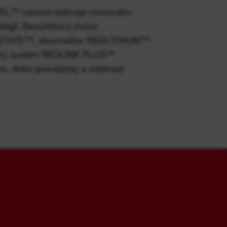
UEL™ nanovo definuje rovnováhu
ógií. Bezuhlíkový motor
ATE™, akumulátor REDLITHIUM™
entný systém REDLINK PLUS™
kon, dobu prevádzky a odolnosť