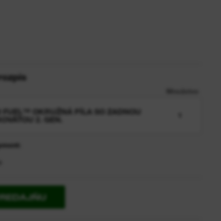
rozpis
Množstvo
 FUEL™ OKRUŽNÁ PÍLA SO ZADNOU
1
OVÄŤOU 2. GEN.
pment:
o
PREDAJŇU