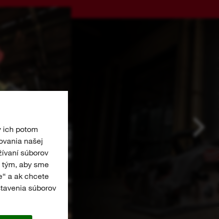
y ich potom
ovania našej
žívaní súborov
 s tým, aby sme
e“ a ak chcete
stavenia súborov