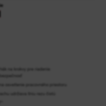
ie
ák na krokvy pre riadenie
 bezpečnosť
na osvetlenie pracovného priestoru
chu udržiava líniu rezu čistú
7°