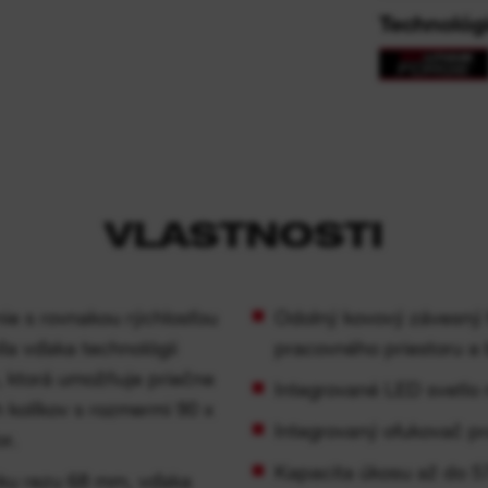
Technológ
VLASTNOSTI
ie s rovnakou rýchlosťou
Odolný kovový závesný h
la vďaka technológii
pracovného priestoru a
 ktorá umožňuje priečne
Integrované LED svetlo 
 kolíkov s rozmermi 90 x
Integrovaný ofukovač pra
r.
Kapacita úkosu až do 5
bku rezu 68 mm, vďaka