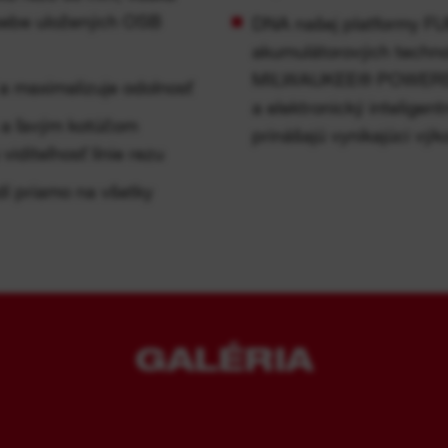
 sebe uložených OSB
DNA našej platformy F
akumulátorových technol
MILWAUKEE® POWERST
a maximalizuje odolnosť
a elektronický intelig
 a ľavým kotúčom
prinášajú vynikajúci vý
iditeľnosť línie rezu
í priamo na všetky
GALÉRIA