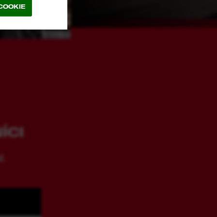
COOKIE
ÍCI
Í.