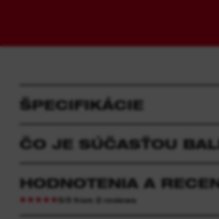
ŠPECIFIKÁCIE
ČO JE SÚČASŤOU BAL
HODNOTENIA A RECEN
5/5 from 2 reviews