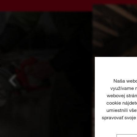
Naša webov
využívame n
webovej strán
cookie nájde
umiestnili vš
spravovať svoje