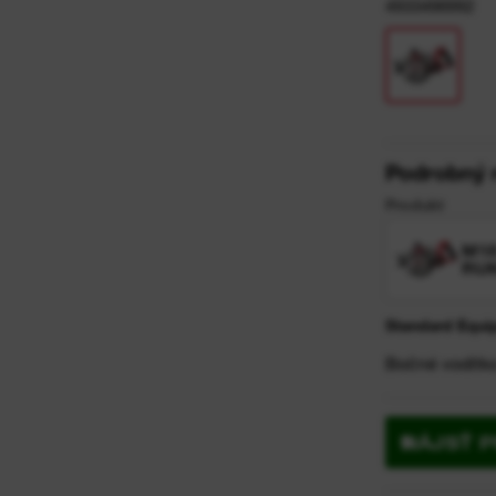
4933498992
y
Podrobný 
Produkt
M18
RUK
Standard Equi
Bočné vodítk
NÁJSŤ 