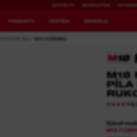
AKTUALITY
NEWSLETTER
AUTORIZO
PRODUKTY
SYSTÉM
REMESLO
OTÚČOVÉ PÍLY
M18 FCSRH662
REDEFINOVANÉ
DOBA
M18 
VYBAVENIE
PREVÁDZKY NA
DOBÍJANIE.
PÍLA
RUKO
MX FUEL™ Overview
REDLITHIUM™ USB
MX FUEL™ FORGE™
(
5
Vybrať mod
M18 FCSRH